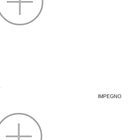
Chiarezza prima di tutto
Qualità che regge nel tempo
Coerenza dal concept al cantiere
IMPEGNO