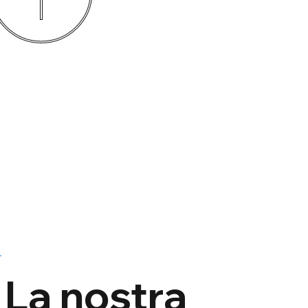
Fasi, deliverable e verifiche condivise
Coordinamento con consulenti e imprese
Cura del risultato finale e del dettaglio
La nostra